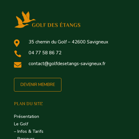
35 chemin du Golf – 42600 Savigneux

04 77 58 86 72

contact@golfdesetangs-savigneux.fr

DEVENIR MEMBRE
PLAN DU SITE
Présentation
Le Golf
– Infos & Tarifs
– Parcours